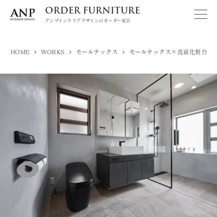
ORDER FURNITURE
アンプインテリアデザインのオーダー家具
>
>
>
HOME
WORKS
モールテックス
モールテックス×洗面化粧台