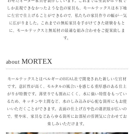
わせたオーダー家具を製作しています。これまでは塗装かポリ板で
しか表現できなかったような色の家具も、モールテックスは木下地
に左官で仕上げることができるので、私たちの家具作りの幅が一気
に広がりました。これまでの無垢家具を手がけてきた経験をもと
に、モールテックスと無垢材の最適な組み合わせをご提案致しま
す。
MORTEX
about
モールテックスとはベルギーのBEAL社で開発された新しい左官材
です。意匠性が高く、モルタルの風合いを感じる重厚感のある仕上
がりが特徴です。薄塗りでも割れにくく、水に強い特質をもってい
るため、キッチンや土間など、水のしみ込みが心配な箇所にもお使
いいただくことができます。表面の仕上げ方や色の選択肢が広いの
で、壁や床、家具などあらゆる箇所にお部屋の雰囲気に合わせてお
楽しみいただけます。