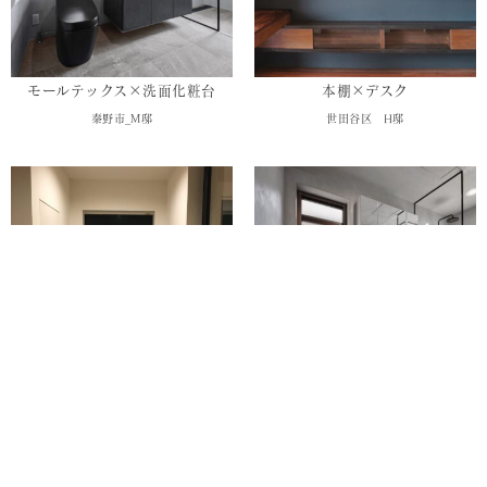
モールテックス×洗面化粧台
本棚×デスク
秦野市_M邸
世田谷区 H邸
モールテックスの洗面台
モールテックスのシャワールーム
町田市 N邸
秦野市 M邸