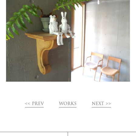
<< PREV
WORKS
NEXT >>