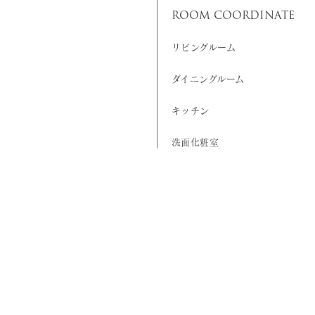
ROOM COORDINATE
リビングルーム
ダイニングルーム
キッチン
洗面化粧室
寝室
書斎・本棚
その他
店舗什器・家具
オーダー家具の流れ
リノベーションのご相談