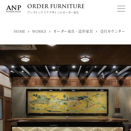
ORDER FURNITURE
アンプインテリアデザインのオーダー家具
>
>
>
HOME
WORKS
オーダー家具・造作家具
受付カウンター